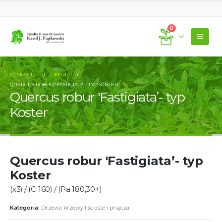
0
PLANTE.PL
OFERTA
QUERCUS ROBUR 'FASTIGIATA’- TYP KOSTER
Quercus robur 'Fastigiata’- typ
Koster
Quercus robur 'Fastigiata’- typ
Koster
(x3) / (C 160) / (Pa 180,30+)
Kategoria:
Drzewa krzewy liściaste i pnącza