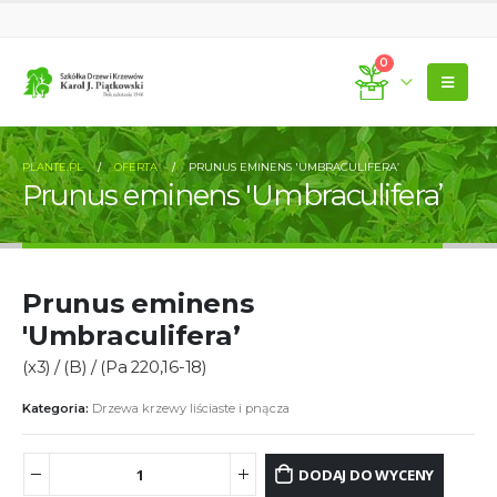
0
PLANTE.PL
OFERTA
PRUNUS EMINENS 'UMBRACULIFERA’
Prunus eminens 'Umbraculifera’
Prunus eminens
'Umbraculifera’
(x3) / (B) / (Pa 220,16-18)
Kategoria:
Drzewa krzewy liściaste i pnącza
DODAJ DO WYCENY