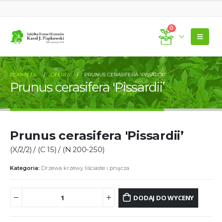
0
PLANTE.PL
OFERTA
PRUNUS CERASIFERA 'PISSARDII’
Prunus cerasifera 'Pissardii’
Prunus cerasifera 'Pissardii’
(X/2/2) / (C 15) / (N 200-250)
Kategoria:
Drzewa krzewy liściaste i pnącza
DODAJ DO WYCENY