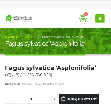
0
PLANTE.PL
OFERTA
FAGUS SYLVATICA 'ASPLENIFOLIA’
Fagus sylvatica 'Asplenifolia’
Fagus sylvatica 'Asplenifolia’
(x3) / (B) / (N 250-300,8-10)
Kategoria:
Drzewa krzewy liściaste i pnącza
DODAJ DO WYCENY