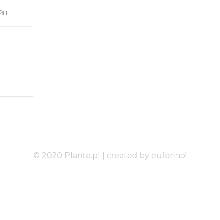
йн
© 2020 Plante.pl |
created by euforino!