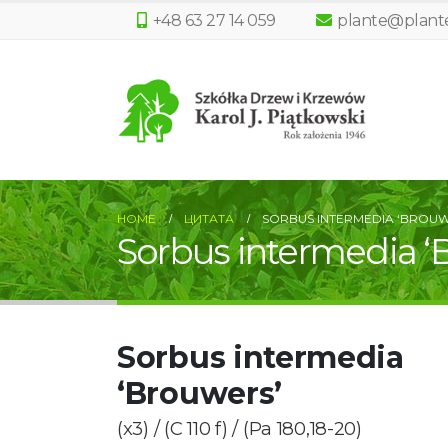
+48 63 27 14 059
plante@plante
HOME
ЦИТАТА
SORBUS INTERMEDIA ‘BROUW
Sorbus intermedia ‘
Sorbus intermedia
‘Brouwers’
(x3) / (C 110 f) / (Pa 180,18-20)