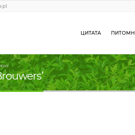
.pl
ЦИТАТА
ПИТОМН
ERS’
Brouwers’